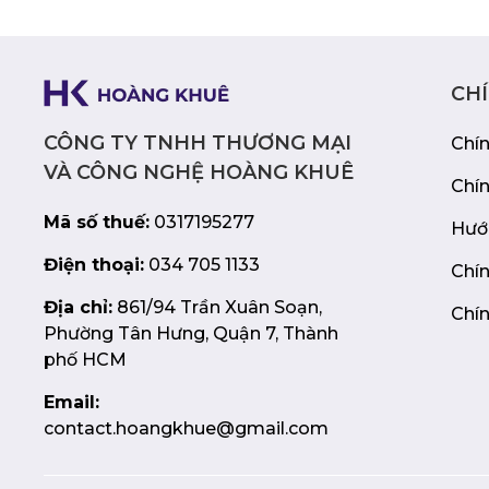
CH
CÔNG TY TNHH THƯƠNG MẠI
Chí
VÀ CÔNG NGHỆ HOÀNG KHUÊ
Chí
Mã số thuế:
0317195277
Hướ
Điện thoại:
034 705 1133
Chín
Địa chỉ:
861/94 Trần Xuân Soạn,
Chín
Phường Tân Hưng, Quận 7, Thành
phố HCM
Email:
contact.hoangkhue@gmail.com