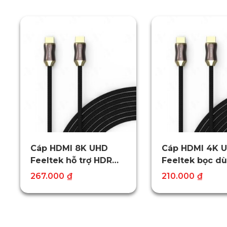
Cáp HDMI 8K UHD
Cáp HDMI 4K 
Feeltek hỗ trợ HDR
Feeltek bọc dù
Dolby Atmos 7.1
case kim loại
Giá
Giá
Giá
Giá
267.000
₫
210.000
₫
gốc
hiện
gốc
hiện
là:
tại
là:
tại
350.000₫.
là:
250.000₫.
là:
267.000₫.
210.0