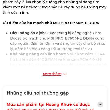
phẩm này là lựa chọn lý tưởng cho những ai đang tìm
kiếm một nền tảng vững chắc để xây dựng hệ thống máy
tính của mình.
Ưu điểm của bo mạch chủ MSI PRO B760M-E DDR4
Hiệu năng ổn định:
Được trang bị công nghệ Core
Boost, bo mạch chủ MSI PRO B760M-E DDR4 cung
cấp nguồn điện ổn định và đáng tin cậy cho bộ vi xử
lý, đảm bảo hiệu năng tối ưu trong mọi tác vụ.
Khả năng nâng cấp linh hoạt:
Với 2 khe cắm DDR4
hỗ trợ lên đến 64GB RAM và khe cắm PCIe 4.0 x16,
bo mạch chủ này cho phép bạn dễ dàng nâng cấp hệ
thống để đáp ứng nhu cầu ngày càng tăng.
Xem thêm
Lưu trữ tốc độ cao:
Hỗ trợ PCIe 4.0 NVMe SSD và
cổng Lightning Gen 4 M.2, đảm bảo tốc độ truy xuất
dữ liệu nhanh chóng và mượt mà.
Đầy đủ các cổng kết nối:
Bo mạch chủ MSI PRO
Những câu hỏi thường gặp
B760M-E DDR4 được trang bị đầy đủ các cổng kết
nối cần thiết, bao gồm cổng USB 3.2 Gen 1, cổng
Mua sản phẩm tại Hoàng Khuê có được
HDMI, cổng DisplayPort và cổng LAN, giúp bạn dễ