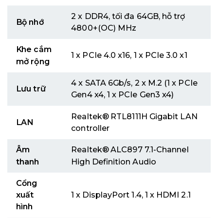
2 x DDR4, tối đa 64GB, hỗ trợ
Bộ nhớ
4800+(OC) MHz
Khe cắm
1 x PCIe 4.0 x16, 1 x PCIe 3.0 x1
mở rộng
4 x SATA 6Gb/s, 2 x M.2 (1 x PCIe
Lưu trữ
Gen4 x4, 1 x PCIe Gen3 x4)
Realtek® RTL8111H Gigabit LAN
LAN
controller
Âm
Realtek® ALC897 7.1-Channel
thanh
High Definition Audio
Cổng
xuất
1 x DisplayPort 1.4, 1 x HDMI 2.1
hình