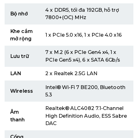
4 x DDR5, tối đa 192GB, hỗ trợ
Bộ nhớ
7800+(OC) MHz
Khe cắm
1 x PCIe 5.0 x16, 1 x PCIe 4.0 x16
mở rộng
7 x M.2 (6 x PCIe Gen4 x4, 1 x
Lưu trữ
PCIe Gen5 x4), 6 x SATA 6Gb/s
LAN
2 x Realtek 2.5G LAN
Intel® Wi-Fi 7 BE200, Bluetooth
Wireless
5.3
Realtek® ALC4082 7.1-Channel
Âm
High Definition Audio, ESS Sabre
thanh
DAC
Cổng