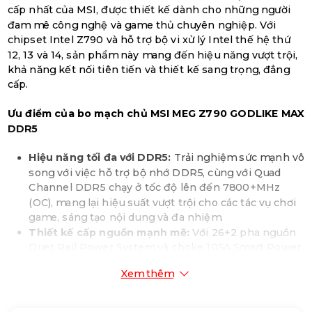
cấp nhất của MSI, được thiết kế dành cho những người
đam mê công nghệ và game thủ chuyên nghiệp. Với
chipset Intel Z790 và hỗ trợ bộ vi xử lý Intel thế hệ thứ
12, 13 và 14, sản phẩm này mang đến hiệu năng vượt trội,
khả năng kết nối tiên tiến và thiết kế sang trọng, đẳng
cấp.
Ưu điểm của bo mạch chủ MSI MEG Z790 GODLIKE MAX
DDR5
Hiệu năng tối đa với DDR5:
Trải nghiệm sức mạnh vô
song với việc hỗ trợ bộ nhớ DDR5, cùng với Quad
Channel DDR5 chạy ở tốc độ lên đến 7800+MHz
(OC), mang lại hiệu suất vượt trội cho các tác vụ chơi
game, sáng tạo nội dung và đa nhiệm.
Thiết kế cấp nguồn mạnh mẽ:
Với 26+2 pha nguồn
Duet Rail Power System và choke 105A Smart Power
Stage, bo mạch chủ này cung cấp nguồn điện ổn
Xem thêm
định và đáng tin cậy cho bộ vi xử lý, đảm bảo hiệu
năng tối đa trong mọi tác vụ.
Tản nhiệt vượt trội:
Thiết kế tản nhiệt mở rộng với