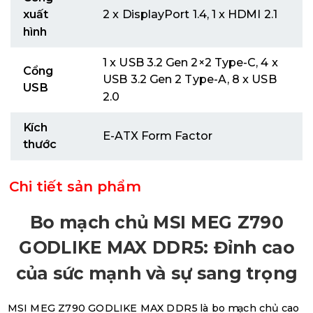
xuất
2 x DisplayPort 1.4, 1 x HDMI 2.1
hình
1 x USB 3.2 Gen 2×2 Type-C, 4 x
Cổng
USB 3.2 Gen 2 Type-A, 8 x USB
USB
2.0
Kích
E-ATX Form Factor
thước
Chi tiết sản phẩm
Bo mạch chủ MSI MEG Z790
GODLIKE MAX DDR5: Đỉnh cao
của sức mạnh và sự sang trọng
MSI MEG Z790 GODLIKE MAX DDR5 là bo mạch chủ cao