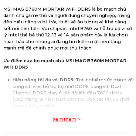
MSI MAG B760M MORTAR WIFI DDR5 là bo mạch chủ
dành cho game thủ và người dùng chuyên nghiệp, mang
đến hiệu năng vượt trội, thiết kế ấn tượng và khả năng
kết nối tiên tiến. Với chipset Intel B760 và hỗ trợ bộ vi xử
lý Intel thế hệ thứ 12, 13 và 14, sản phẩm này là lựa chọn
hoàn hảo cho những ai đang tìm kiếm một nền tảng
mạnh mẽ để chinh phục mọi thử thách.
Ưu điểm của bo mạch chủ MSI MAG B760M MORTAR
WIFI DDR5
Hiệu năng tối đa với DDR5:
Trải nghiệm sức mạnh vô
song với việc hỗ trợ bộ nhớ DDR5, cùng với Dual
Channel DDR5 chạy ở tốc độ lên đến 7800+MHz
(OC), mang lại hiệu suất vượt trội cho các tác vụ chơi
game và đa nhiệm.
Tản nhiệt tối ưu:
Thiết kế tản nhiệt mở rộng cho
VRM và M.2 Shield Frozr giúp duy trì nhiệt độ ổn
Xem thêm
định cho các linh kiện quan trọng, đảm bảo hiệu
năng tối đa và tuổi thọ lâu dài.