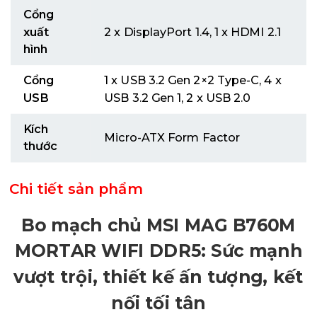
Cổng
xuất
2 x DisplayPort 1.4, 1 x HDMI 2.1
hình
Cổng
1 x USB 3.2 Gen 2×2 Type-C, 4 x
USB
USB 3.2 Gen 1, 2 x USB 2.0
Kích
Micro-ATX Form Factor
thước
Chi tiết sản phẩm
Bo mạch chủ MSI MAG B760M
MORTAR WIFI DDR5: Sức mạnh
vượt trội, thiết kế ấn tượng, kết
nối tối tân