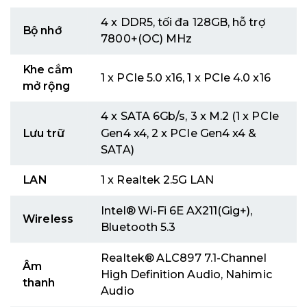
4 x DDR5, tối đa 128GB, hỗ trợ
Bộ nhớ
7800+(OC) MHz
Khe cắm
1 x PCIe 5.0 x16, 1 x PCIe 4.0 x16
mở rộng
4 x SATA 6Gb/s, 3 x M.2 (1 x PCIe
Lưu trữ
Gen4 x4, 2 x PCIe Gen4 x4 &
SATA)
LAN
1 x Realtek 2.5G LAN
Intel® Wi-Fi 6E AX211(Gig+),
Wireless
Bluetooth 5.3
Realtek® ALC897 7.1-Channel
Âm
High Definition Audio, Nahimic
thanh
Audio