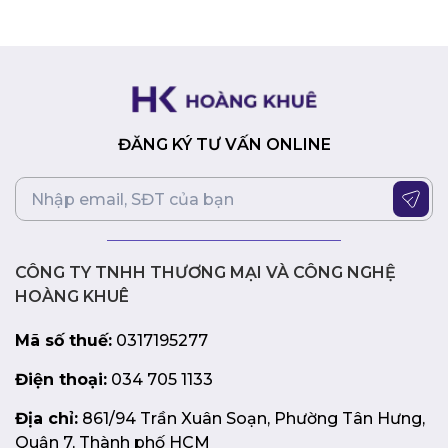
các thiết bị tương thích khác để tạo nên không gian
chơi game cá nhân đầy phong cách.
Lời kết
Với hiệu năng mạnh mẽ, hỗ trợ bộ nhớ DDR5 tốc độ cao,
lưu trữ nhanh chóng, kết nối không dây tốc độ cao, âm
ĐĂNG KÝ TƯ VẤN ONLINE
thanh sống động, thiết kế ấn tượng và khả năng tùy biến
linh hoạt, bo mạch chủ MSI MAG B760M MORTAR WIFI
DDR5 là lựa chọn hoàn hảo cho những ai đang tìm kiếm
một nền tảng vững chắc để xây dựng hệ thống máy tính
của mình. Sản phẩm này không chỉ đáp ứng tốt nhu cầu
chơi game, làm việc và giải trí mà còn mang đến một trải
CÔNG TY TNHH THƯƠNG MẠI VÀ CÔNG NGHỆ
nghiệm sử dụng tuyệt vời với thiết kế đẹp mắt và tính
HOÀNG KHUÊ
năng vượt trội.
Mã số thuế:
0317195277
Điện thoại:
034 705 1133
Địa chỉ:
861/94 Trần Xuân Soạn, Phường Tân Hưng,
Quận 7, Thành phố HCM