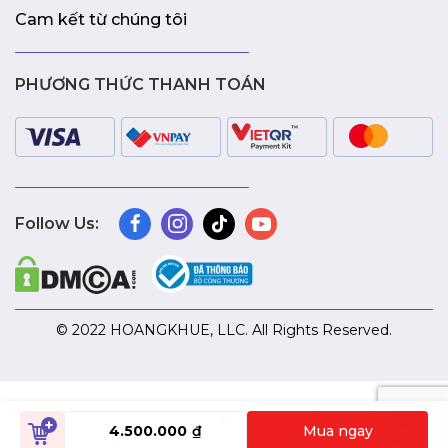
Cam kết từ chúng tôi
PHƯƠNG THỨC THANH TOÁN
Follow Us:
© 2022 HOANGKHUE, LLC. All Rights Reserved.
4.500.000
₫
Mua ngay
Tài khoản
Trang chủ
Danh mục
Giỏ hàng
Liên hệ