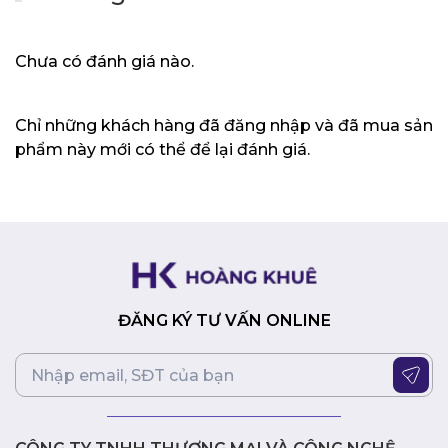
game thủ và người dùng văn phòng.
Đèn nền RGB Aura Sync rực rỡ:
Công nghệ đèn nền
RGB Aura Sync cho phép bạn tùy chỉnh màu sắc và
Chưa có đánh giá nào.
hiệu ứng ánh sáng theo ý muốn, đồng bộ với các
thiết bị khác trong hệ sinh thái ASUS Aura Sync, tạo
nên không gian làm việc cá tính.
Chỉ những khách hàng đã đăng nhập và đã mua sản
Keycap PBT doubleshot siêu bền:
Keycap được làm
phẩm này mới có thể để lại đánh giá.
từ nhựa PBT doubleshot cao cấp, có độ bền vượt trội
và chống mài mòn tốt, đảm bảo trải nghiệm gõ phím
thoải mái trong thời gian dài.
Phím media và núm xoay tiện lợi:
Các phím media và
núm xoay được thiết kế tinh tế, cho phép điều chỉnh
âm lượng và các chức năng đa phương tiện một cách
nhanh chóng và dễ dàng.
Tấm đệm kê tay mềm mại:
Đệm kê tay bằng foam có
ĐĂNG KÝ TƯ VẤN ONLINE
thể tháo rời, mang lại sự thoải mái tối đa khi sử dụng
trong thời gian dài.
Pin khỏe:
Thời lượng pin lên đến 1500 giờ (tắt đèn
LED) cho phép bạn sử dụng bàn phím liên tục trong
nhiều ngày mà không cần sạc lại.
Vẻ đẹp tinh khôi:
Màu trắng thanh lịch của bàn phím