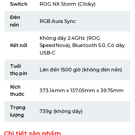
Switch
ROG NX Storm (Clicky)
Đèn
RGB Aura Sync
nền
Không dây 2.4GHz (ROG
Kết nối
SpeedNova), Bluetooth 5.0, Có dây
USB-C
Tuổi
Lên đến 1500 giờ (không đèn nền)
thọ pin
Kích
373.14mm x 137.05mm x 39.75mm
thước
Trọng
739g (không dây)
lượng
Chi tiết sản phẩm