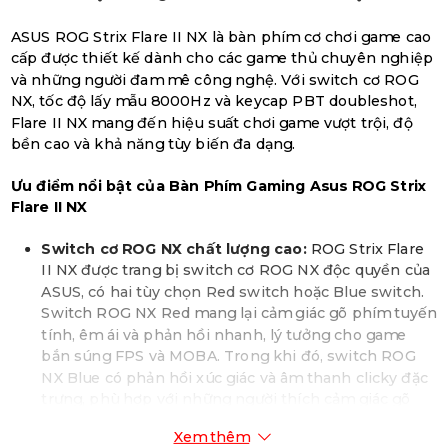
ASUS ROG Strix Flare II NX là bàn phím cơ chơi game cao
cấp được thiết kế dành cho các game thủ chuyên nghiệp
và những người đam mê công nghệ. Với switch cơ ROG
NX, tốc độ lấy mẫu 8000Hz và keycap PBT doubleshot,
Flare II NX mang đến hiệu suất chơi game vượt trội, độ
bền cao và khả năng tùy biến đa dạng.
Ưu điểm nổi bật của Bàn Phím Gaming Asus ROG Strix
Flare II NX
Switch cơ ROG NX chất lượng cao:
ROG Strix Flare
II NX được trang bị switch cơ ROG NX độc quyền của
ASUS, có hai tùy chọn Red switch hoặc Blue switch.
Switch ROG NX Red mang lại cảm giác gõ phím tuyến
tính, êm ái và phản hồi nhanh, lý tưởng cho game
bắn súng FPS và MOBA. Trong khi đó, switch ROG
NX Blue có phản hồi xúc giác và âm thanh clicky đặc
trưng, phù hợp với những người thích cảm giác gõ
phím truyền thống.
Xem thêm