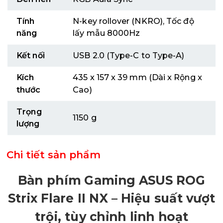
Tính
N-key rollover (NKRO), Tốc độ
năng
lấy mẫu 8000Hz
Kết nối
USB 2.0 (Type-C to Type-A)
Kích
435 x 157 x 39 mm (Dài x Rộng x
thước
Cao)
Trọng
1150 g
lượng
Chi tiết sản phẩm
Bàn phím Gaming ASUS ROG
Strix Flare II NX – Hiệu suất vượt
trội, tùy chỉnh linh hoạt